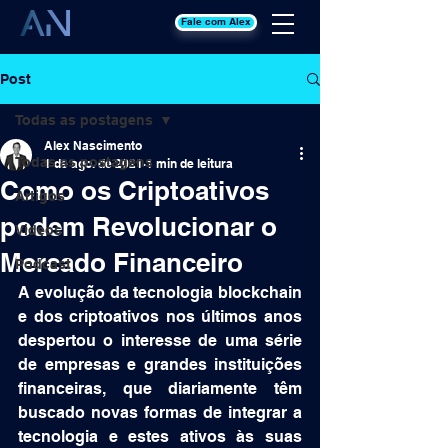
Fale com Alex
Post
Todas as postagens
Alex Nascimento
Todas as postagens
1 de ago. de 2021
1 min de leitura
Como os Criptoativos
Artigos
podem Revolucionar o
Videos
Mercado Financeiro
Podcast
A evolução da tecnologia blockchain 
e dos criptoativos nos últimos anos 
despertou o interesse de uma série 
de empresas e grandes instituições 
financeiras, que diariamente têm 
buscado novas formas de integrar a 
tecnologia e estes ativos às suas 