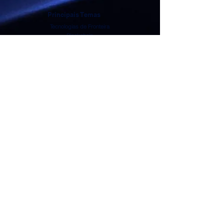
Principais Temas
Tecnologias de Fronteira
Blockchain
Ativos Digitais e CBDCs
Finanças Descentralizadas
Regulamentação de Criptomoedas
Tokenização de Ativos Ambientais (ESG)
Inteligência Artificial e IoT
Metaverso e Economia Web3
Palestras Presenciais
O público terá a oportunidade de interagir
diretamente com Alex e criar um ambiente rico
para aprendizado e networking.
Palestras Virtuais