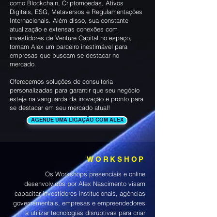
como Blockchain, Criptomoedas, Ativos
Digitais, ESG, Metaversos e Regulamentações
Internacionais. Além disso, sua constante
atualização e extensas conexões com
investidores de Venture Capital no espaço,
tornam Alex um parceiro inestimável para
empresas que buscam se destacar no
mercado.
Oferecemos soluções de consultoria
personalizadas para garantir que seu negócio
esteja na vanguarda da inovação e pronto para
se destacar em seu mercado atual!
AGENDE UMA LIGAÇÃO COM ALEX
WORKSHOP
Os Workshops presenciais e online
desenvolvidos por Alex Nascimento visam
capacitar investidores institucionais, agências
governamentais, empresas e empreendedores
a utilizar tecnologias disruptivas para criar