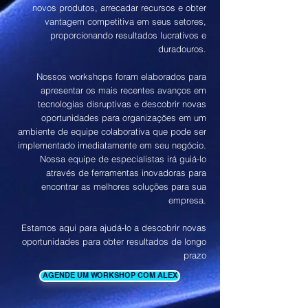
novos produtos, arrecadar recursos e obter
vantagem competitiva em seus setores,
proporcionando resultados lucrativos e
duradouros.
Nossos workshops foram elaborados para
apresentar os mais recentes avanços em
tecnologias disruptivas e descobrir novas
oportunidades para organizações em um
ambiente de equipe colaborativa que pode ser
implementado imediatamente em seu negócio.
Nossa equipe de especialistas irá guiá-lo
através de ferramentas inovadoras para
encontrar as melhores soluções para sua
empresa.
Estamos aqui para ajudá-lo a descobrir novas
oportunidades para obter resultados de longo
prazo
AGENDE UM WORKSHOP COM ALEX