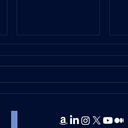
Regulação Severa para
Alex
Criptos nos EUA Fomenta
BLO
Mercado no Brasil
CRIP