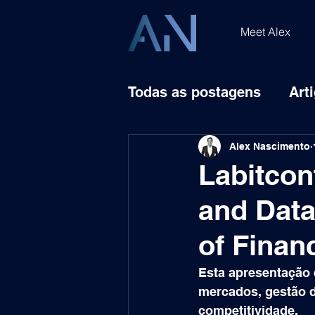
Meet Alex
Todas as postagens
Art
Alex Nascimento
Labitconf
and Data
of Finan
Esta apresentação
mercados, gestão d
competitividade.