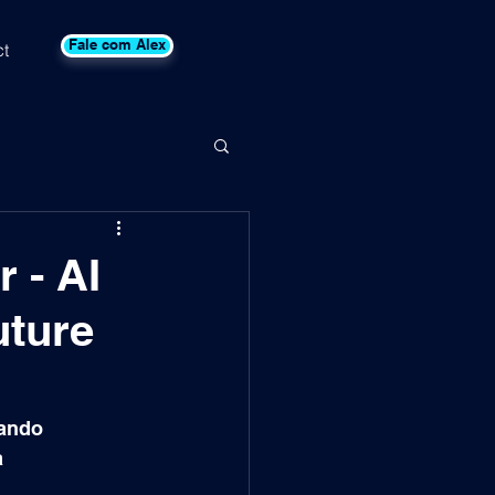
Fale com Alex
t
r - AI
uture
ando 
 