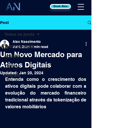
Book Alex
Post
Todos os posts
Alex Nascimento
Todos os posts
Jul 5, 2021
1 min read
Um Novo Mercado para
Articles
Ativos Digitais
Videos
Updated:
Jan 20, 2024
Podcast
Entenda como o crescimento dos 
ativos digitais pode colaborar com a 
evolução do mercado financeiro 
tradicional através da tokenização de 
valores mobiliários