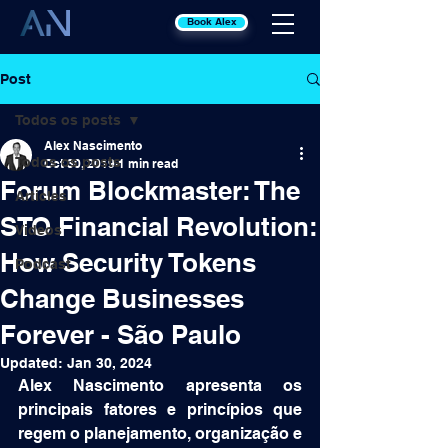
Book Alex
Post
Todos os posts
Alex Nascimento
Todos os posts
Oct 30, 2019
1 min read
Forum Blockmaster: The
Articles
STO Financial Revolution:
Videos
How Security Tokens
Podcast
Change Businesses
Forever - São Paulo
Updated:
Jan 30, 2024
Alex Nascimento apresenta os 
principais fatores e princípios que 
regem o planejamento, organização e 