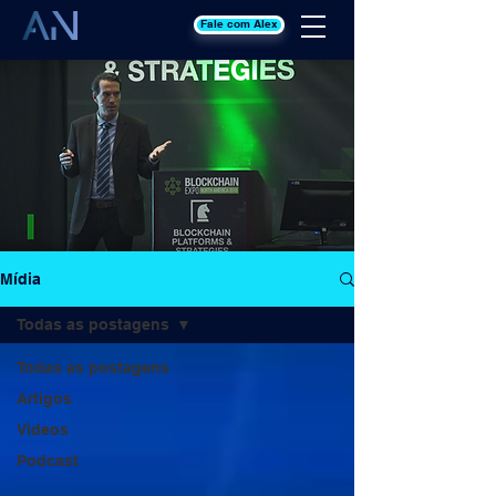
Fale com Alex
Mídia
Todas as postagens
Todas as postagens
Artigos
Videos
Podcast