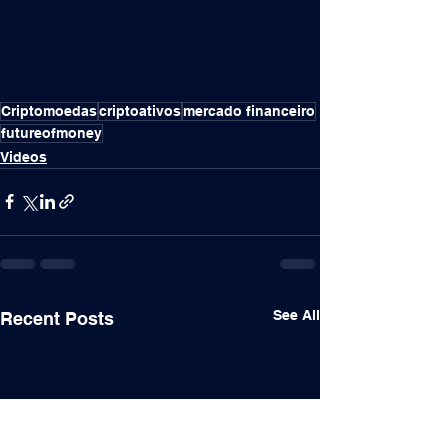
Criptomoedas
criptoativos
mercado financeiro
futureofmoney
Videos
See All
Recent Posts