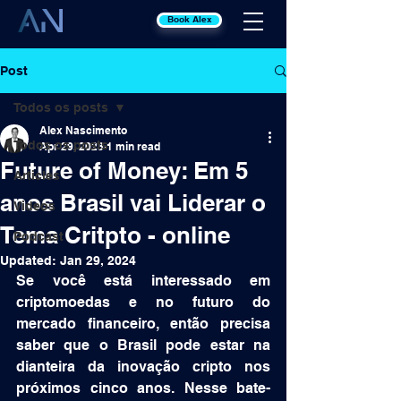
Book Alex
Post
Todos os posts
Alex Nascimento
Todos os posts
Apr 29, 2023
1 min read
Future of Money: Em 5
Articles
anos Brasil vai Liderar o
Videos
Tema Critpto - online
Podcast
Updated:
Jan 29, 2024
Se você está interessado em 
criptomoedas e no futuro do 
mercado financeiro, então precisa 
saber que o Brasil pode estar na 
dianteira da inovação cripto nos 
próximos cinco anos. Nesse bate-